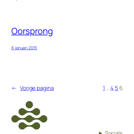
Oorsprong
6 januari 2015
←
Vorige pagina
1
…
4
5
6
Socials