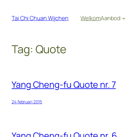
Ga
naar
Tai Chi Chuan Wijchen
Welkom
Aanbod
de
inhoud
Tag:
Quote
Yang Cheng-fu Quote nr. 7
24 februari 2015
Yang Cheng-fu Quote nr. 6