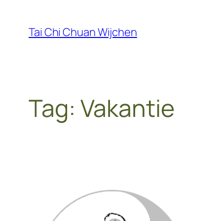
Ga
naar
Tai Chi Chuan Wijchen
de
inhoud
Tag:
Vakantie