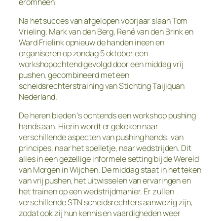
eromheen!
Na het succes van afgelopen voorjaar slaan Tom
Vrieling, Mark van den Berg, René van den Brink en
Ward Frielink opnieuw de handen ineen en
organiseren op zondag 5 oktober een
workshopochtend gevolgd door een middag vrij
pushen, gecombineerd met een
scheidsrechterstraining van Stichting Taijiquan
Nederland.
De heren bieden ’s ochtends een workshop pushing
hands aan. Hierin wordt er gekeken naar
verschillende aspecten van pushing hands: van
principes, naar het spelletje, naar wedstrijden. Dit
alles in een gezellige informele setting bij de Wereld
van Morgen in Wijchen. De middag staat in het teken
van vrij pushen, het uitwisselen van ervaringen en
het trainen op een wedstrijdmanier. Er zullen
verschillende STN scheidsrechters aanwezig zijn,
zodat ook zij hun kennis en vaardigheden weer