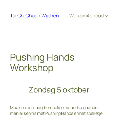
Ga
naar
Tai Chi Chuan Wijchen
Welkom
Aanbod
de
inhoud
Pushing Hands
Workshop
Zondag 5 oktober
Maak op een laagdrempelige maar diepgaande
manier kennis met Pushing Hands en het spelletje