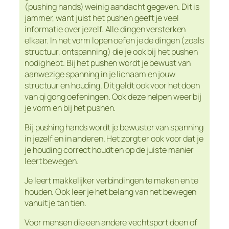
(pushing hands) weinig aandacht gegeven. Dit is
jammer, want juist het pushen geeft je veel
informatie over jezelf. Alle dingen versterken
elkaar. In het vorm lopen oefen je de dingen (zoals
structuur, ontspanning) die je ook bij het pushen
nodig hebt. Bij het pushen wordt je bewust van
aanwezige spanning in je lichaam en jouw
structuur en houding. Dit geldt ook voor het doen
van qi gong oefeningen. Ook deze helpen weer bij
je vorm en bij het pushen.
Bij pushing hands wordt je bewuster van spanning
in jezelf en in anderen. Het zorgt er ook voor dat je
je houding correct houdt en op de juiste manier
leert bewegen.
Je leert makkelijker verbindingen te maken en te
houden. Ook leer je het belang van het bewegen
vanuit je tan tien.
Voor mensen die een andere vechtsport doen of