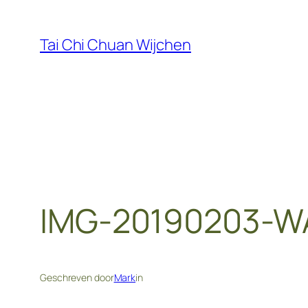
Ga
naar
Tai Chi Chuan Wijchen
de
inhoud
IMG-20190203-W
Geschreven door
Mark
in