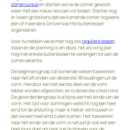
zomercursus
en starten we na de zomer gewoon
weer met een nieuw seizoen vol lessen. Sterker nog,
er is een grote kans dat we komende zomer nog eens
één of meerdere (on)verwachte buitenlessen
organiseren.
Voor nu hebben we echter nog zes
reguliere lessen
staan en de planning is om deze, net als vorig jaar,
nog met enkele buitenlessen te verlengen tot aan de
zomervakantie.
De beginnersgroep zal komende weken toewerken
naar het afronden van de eerste 18 houdingen uit de
vorm. Hierdoor kan het eerste deel van de vorm
lekker worden afgesloten, en is de eerste cirkel rond.
De gevorderdengroep is al bijna aan het einde van de
vorm. Het lijkt voor sommigen wellicht nog een heel
eind tot de afsluiting, maar ik heb er vertrouwen in
dat we een heel eind zullen komen. Het toewerken
naar het einde van de vorm is natuurlijk ook wel een
heel mooi doel om naar toe te streven voor de