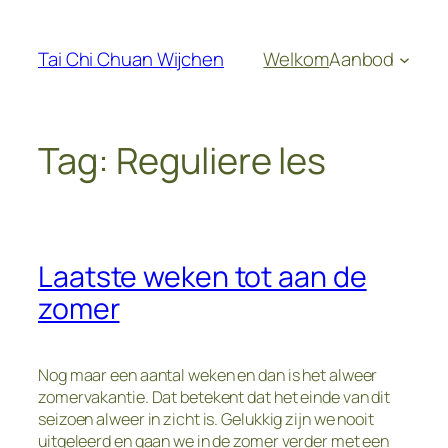
Ga
naar
Tai Chi Chuan Wijchen
Welkom
Aanbod
de
inhoud
Tag:
Reguliere les
Laatste weken tot aan de
zomer
Nog maar een aantal weken en dan is het alweer
zomervakantie. Dat betekent dat het einde van dit
seizoen alweer in zicht is. Gelukkig zijn we nooit
uitgeleerd en gaan we in de zomer verder met een