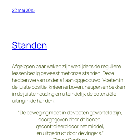
22 mei 2015
Standen
Afgelopen paar weken zijn we tijdens de reguliere
lessen bezig geweest met onze standen. Deze
hebben we van onder af aan opgebouwd. Voeten in
de juiste positie, knieën erboven, heupen en bekken
in de juiste houding en uiteindelijk de potentiële
uiting in de handen.
“De beweging moet in de voeten geworteld zijn,
doorgegeven door de benen,
gecontroleerd door het middel,
en uitgedrukt door de vingers.”
– Zhang Sanfeng –