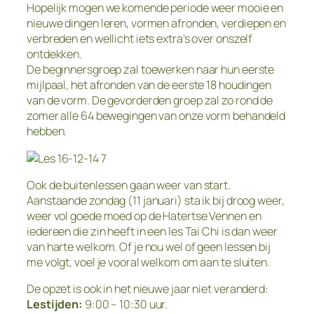
Hopelijk mogen we komende periode weer mooie en
nieuwe dingen leren, vormen afronden, verdiepen en
verbreden en wellicht iets extra’s over onszelf
ontdekken.
De beginnersgroep zal toewerken naar hun eerste
mijlpaal, het afronden van de eerste 18 houdingen
van de vorm. De gevorderden groep zal zo rond de
zomer alle 64 bewegingen van onze vorm behandeld
hebben.
Ook de buitenlessen gaan weer van start.
Aanstaande zondag (11 januari) sta ik bij droog weer,
weer vol goede moed op de Hatertse Vennen en
iedereen die zin heeft in een les Tai Chi is dan weer
van harte welkom. Of je nou wel of geen lessen bij
me volgt, voel je vooral welkom om aan te sluiten.
De opzet is ook in het nieuwe jaar niet veranderd:
Lestijden:
9:00 – 10:30 uur.