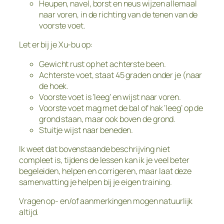
Heupen, navel, borst en neus wijzen allemaal
naar voren, in de richting van de tenen van de
voorste voet.
Let er bij je Xu-bu op:
Gewicht rust op het achterste been.
Achterste voet, staat 45 graden onder je (naar
de hoek.
Voorste voet is ‘leeg’ en wijst naar voren.
Voorste voet mag met de bal of hak ‘leeg’ op de
grond staan, maar ook boven de grond.
Stuitje wijst naar beneden.
Ik weet dat bovenstaande beschrijving niet
compleet is, tijdens de lessen kan ik je veel beter
begeleiden, helpen en corrigeren, maar laat deze
samenvatting je helpen bij je eigen training.
Vragen op- en/of aanmerkingen mogen natuurlijk
altijd.