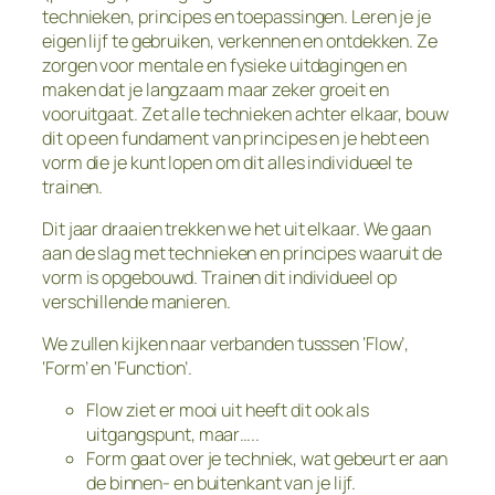
technieken, principes en toepassingen. Leren je je
eigen lijf te gebruiken, verkennen en ontdekken. Ze
zorgen voor mentale en fysieke uitdagingen en
maken dat je langzaam maar zeker groeit en
vooruitgaat. Zet alle technieken achter elkaar, bouw
dit op een fundament van principes en je hebt een
vorm die je kunt lopen om dit alles individueel te
trainen.
Dit jaar draaien trekken we het uit elkaar. We gaan
aan de slag met technieken en principes waaruit de
vorm is opgebouwd. Trainen dit individueel op
verschillende manieren.
We zullen kijken naar verbanden tusssen ‘Flow’,
‘Form’ en ‘Function’.
Flow ziet er mooi uit heeft dit ook als
uitgangspunt, maar…..
Form gaat over je techniek, wat gebeurt er aan
de binnen- en buitenkant van je lijf.