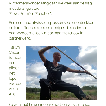
Vijf zomeravonden lang gaan we weer aan de slag
met de lange stok.
‘Flow’, ‘Form’ en ‘Function’.
Een continue afwisseling tussen spelen, ontdekken
en leren. Technieken en principes die onderzocht
gaan worden, alleen, maar maar zeker ook in
partnerwerk.
Tai Chi
Chuan
is meer
dan
alleen
het
lopen
van een
vorm.
Alle
(prachtige) bewegingen omvatten verschillende