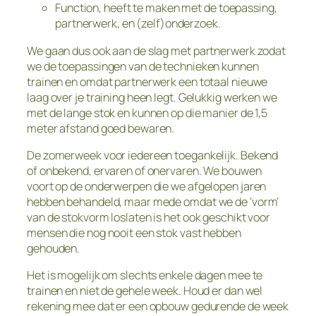
Function, heeft te maken met de toepassing,
partnerwerk, en (zelf)onderzoek.
We gaan dus ook aan de slag met partnerwerk zodat
we de toepassingen van de technieken kunnen
trainen en omdat partnerwerk een totaal nieuwe
laag over je training heen legt. Gelukkig werken we
met de lange stok en kunnen op die manier de 1,5
meter afstand goed bewaren.
De zomerweek voor iedereen toegankelijk. Bekend
of onbekend, ervaren of onervaren. We bouwen
voort op de onderwerpen die we afgelopen jaren
hebben behandeld, maar mede omdat we de ‘vorm’
van de stokvorm loslaten is het ook geschikt voor
mensen die nog nooit een stok vast hebben
gehouden.
Het is mogelijk om slechts enkele dagen mee te
trainen en niet de gehele week. Houd er dan wel
rekening mee dat er een opbouw gedurende de week