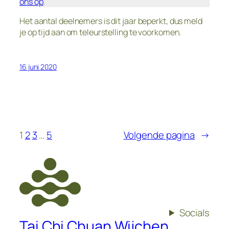
ons op
.
Het aantal deelnemers is dit jaar beperkt, dus meld
je op tijd aan om teleurstelling te voorkomen.
16 juni 2020
1
2
3
…
5
Volgende pagina
→
Socials
Tai Chi Chuan Wijchen