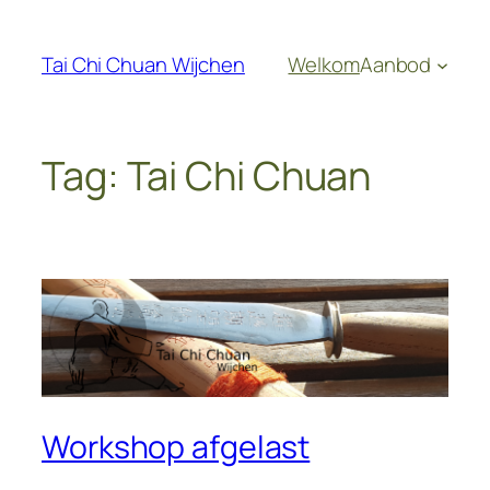
Ga
naar
Tai Chi Chuan Wijchen
Welkom
Aanbod
de
inhoud
Tag:
Tai Chi Chuan
Workshop afgelast