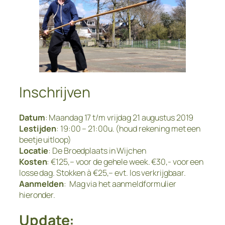
Inschrijven
Datum
: Maandag 17 t/m vrijdag 21 augustus 2019
Lestijden
: 19:00 – 21:00u. (houd rekening met een
beetje uitloop)
Locatie
: De Broedplaats in Wijchen
Kosten
: €125,– voor de gehele week. €30,- voor een
losse dag. Stokken à €25,– evt. los verkrijgbaar.
Aanmelden
: Mag via het aanmeldformulier
hieronder.
Update: