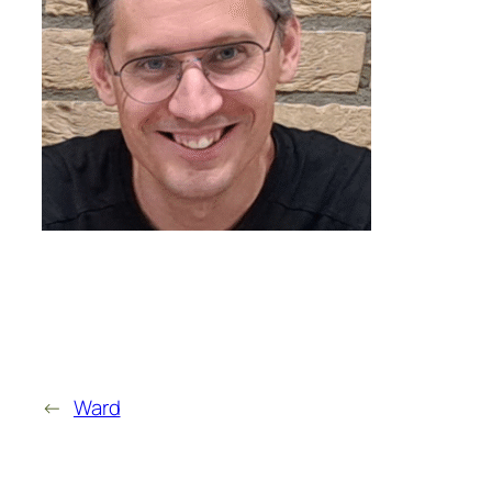
←
Ward