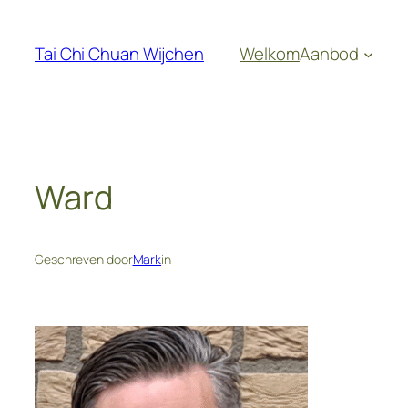
Ga
naar
Tai Chi Chuan Wijchen
Welkom
Aanbod
de
inhoud
Ward
Geschreven door
Mark
in