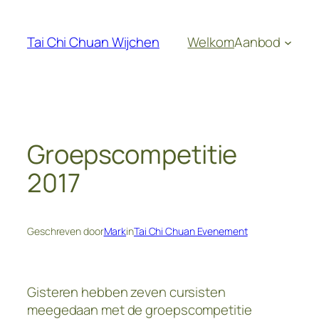
Ga
naar
Tai Chi Chuan Wijchen
Welkom
Aanbod
de
inhoud
Groepscompetitie
2017
Geschreven door
Mark
in
Tai Chi Chuan Evenement
Gisteren hebben zeven cursisten
meegedaan met de groepscompetitie