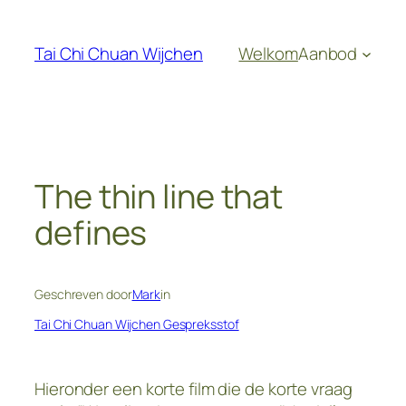
Ga
naar
Tai Chi Chuan Wijchen
Welkom
Aanbod
de
inhoud
The thin line that
defines
Geschreven door
Mark
in
Tai Chi Chuan Wijchen Gespreksstof
Hieronder een korte film die de korte vraag