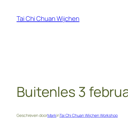
Ga
naar
Tai Chi Chuan Wijchen
de
inhoud
Buitenles 3 februa
Geschreven door
Mark
in
Tai Chi Chuan Wijchen Workshop