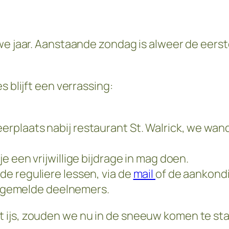
we jaar. Aanstaande zondag is alweer de eerst
s blijft een verrassing:
rplaats nabij restaurant St. Walrick, we wan
e een vrijwillige bijdrage in mag doen.
de reguliere lessen, via de
mail
of de aankond
aangemelde deelnemers.
 ijs, zouden we nu in de sneeuw komen te st