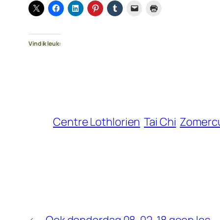
Vind ik leuk:
Centre Lothlorien
Tai Chi
Zomerc