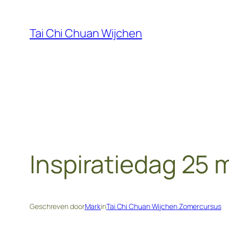
Ga
naar
Tai Chi Chuan Wijchen
de
inhoud
Inspiratiedag 25 
Geschreven door
Mark
in
Tai Chi Chuan Wijchen Zomercursus