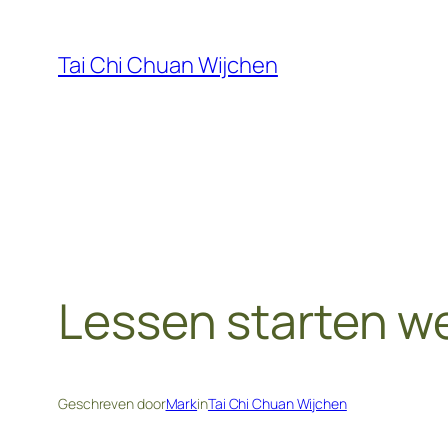
Ga
naar
Tai Chi Chuan Wijchen
de
inhoud
Lessen starten w
Geschreven door
Mark
in
Tai Chi Chuan Wijchen