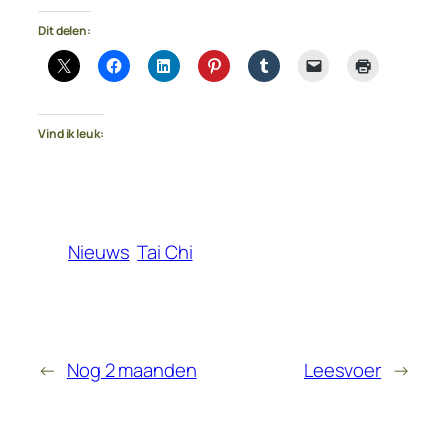
Dit delen:
Vind ik leuk:
Nieuws
Tai Chi
←
Nog 2 maanden
Leesvoer
→