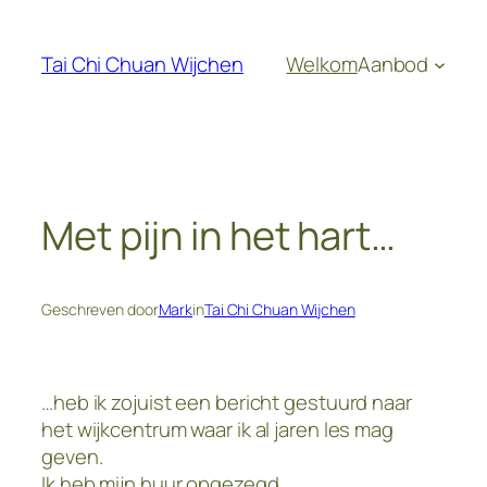
Ga
naar
Tai Chi Chuan Wijchen
Welkom
Aanbod
de
inhoud
Met pijn in het hart…
Geschreven door
Mark
in
Tai Chi Chuan Wijchen
…heb ik zojuist een bericht gestuurd naar
het wijkcentrum waar ik al jaren les mag
geven.
Ik heb mijn huur opgezegd.