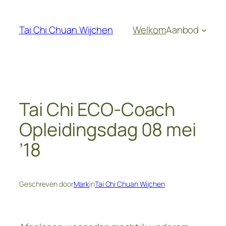
Ga
naar
Tai Chi Chuan Wijchen
Welkom
Aanbod
de
inhoud
Tai Chi ECO-Coach
Opleidingsdag 08 mei
’18
Geschreven door
Mark
in
Tai Chi Chuan Wijchen