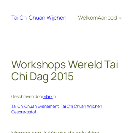
Ga
naar
Tai Chi Chuan Wijchen
Welkom
Aanbod
de
inhoud
Workshops Wereld Tai
Chi Dag 2015
Geschreven door
Mark
in
Tai Chi Chuan Evenement
, 
Tai Chi Chuan Wijchen
Gespreksstof
Morgen ben ik één van de gelukkige