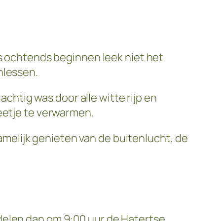
’s ochtends beginnen leek niet het
nlessen.
htig was door alle witte rijp en
beetje te verwarmen.
elijk genieten van de buitenlucht, de
delen dan om 9:00 uur de Hatertse