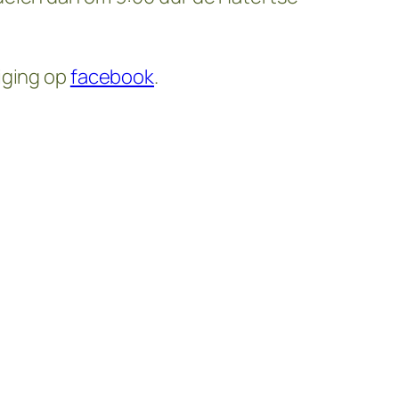
iging op
facebook
.