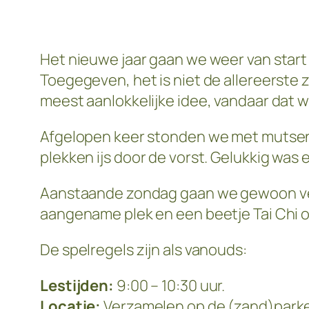
Het nieuwe jaar gaan we weer van start
Toegegeven, het is niet de allereerste 
meest aanlokkelijke idee, vandaar dat 
Afgelopen keer stonden we met mutsen o
plekken ijs door de vorst. Gelukkig was
Aanstaande zondag gaan we gewoon verd
aangename plek en een beetje Tai Chi 
De spelregels zijn als vanouds:
Lestijden:
9:00 – 10:30 uur.
Locatie:
Verzamelen op de (zand)parkee