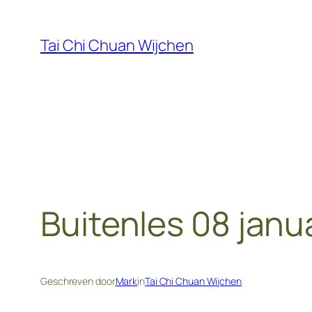
Ga
naar
Tai Chi Chuan Wijchen
de
inhoud
Buitenles 08 janu
Geschreven door
Mark
in
Tai Chi Chuan Wijchen