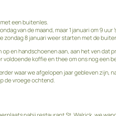
 met een buitenles.
zondag van de maand, maar 1 januari om 9 uur 
we zondag 8 januari weer starten met de buite
p en handschoenen aan, aan het ven dat prac
 er voldoende koffie en thee om ons nog een 
er waar we afgelopen jaar gebleven zijn, nam
op de vroege ochtend.
rplaats nabij restaurant St. Walrick, we wan