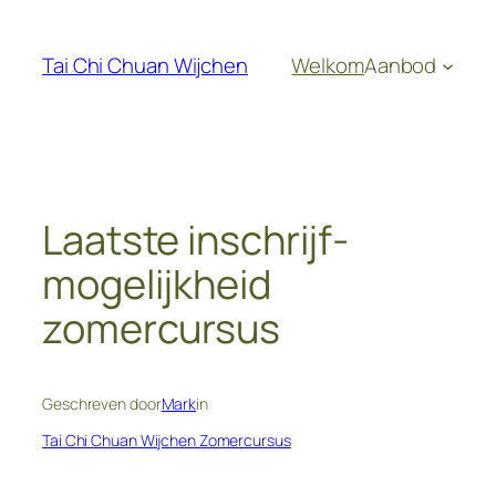
Ga
naar
Tai Chi Chuan Wijchen
Welkom
Aanbod
de
inhoud
Laatste inschrijf-
mogelijkheid
zomercursus
Geschreven door
Mark
in
Tai Chi Chuan Wijchen Zomercursus